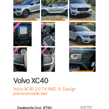
Volvo XC40
Volvo XC40 2.0 T4 AWD R Design
panoramadak leer
€25750
Dealerprijs (incl. BTW):