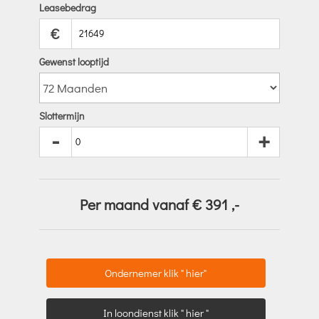
Leasebedrag
€
Gewenst looptijd
Slottermijn
-
+
Per maand vanaf €
391
,-
Ondernemer klik " hier"
In loondienst klik " hier "