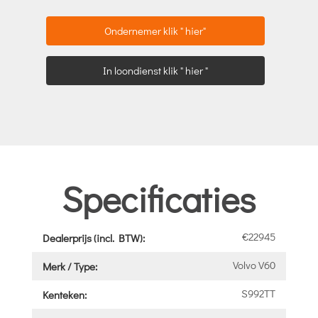
Ondernemer klik " hier"
In loondienst klik " hier "
Specificaties
€22945
Dealerprijs (incl. BTW):
Volvo V60
Merk / Type:
S992TT
Kenteken: