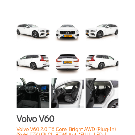
Volvo V60
Volvo V60 2.0 T6 Core Bright AWD (Plug-In)
{SoH-97%} (INCL-BTW) Aut. *FULL-LED |