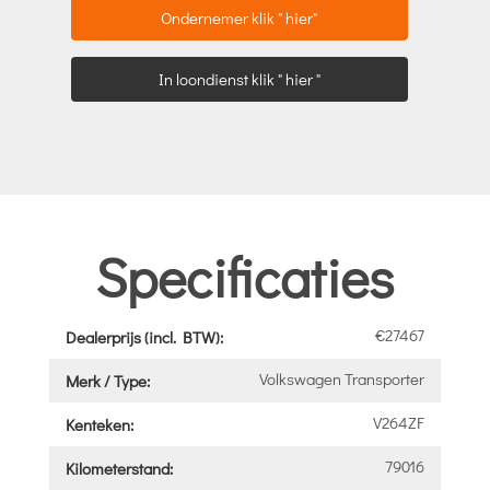
Ondernemer klik " hier"
In loondienst klik " hier "
Specificaties
€27467
Dealerprijs (incl. BTW):
Volkswagen Transporter
Merk / Type:
V264ZF
Kenteken:
79016
Kilometerstand: