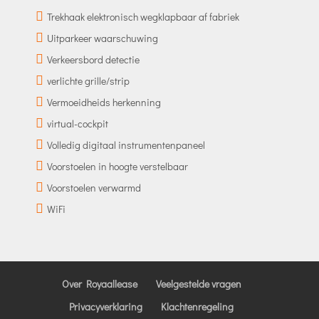
Trekhaak elektronisch wegklapbaar af fabriek
Uitparkeer waarschuwing
Verkeersbord detectie
verlichte grille/strip
Vermoeidheids herkenning
virtual-cockpit
Volledig digitaal instrumentenpaneel
Voorstoelen in hoogte verstelbaar
Voorstoelen verwarmd
WiFi
Over Royaallease
Veelgestelde vragen
Privacyverklaring
Klachtenregeling