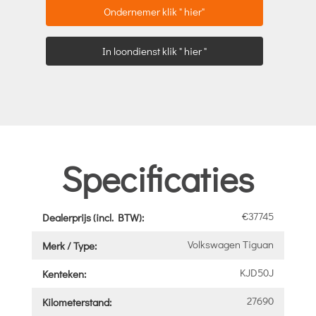
Ondernemer klik " hier"
In loondienst klik " hier "
Specificaties
€37745
Dealerprijs (incl. BTW):
Volkswagen Tiguan
Merk / Type:
KJD50J
Kenteken:
27690
Kilometerstand: