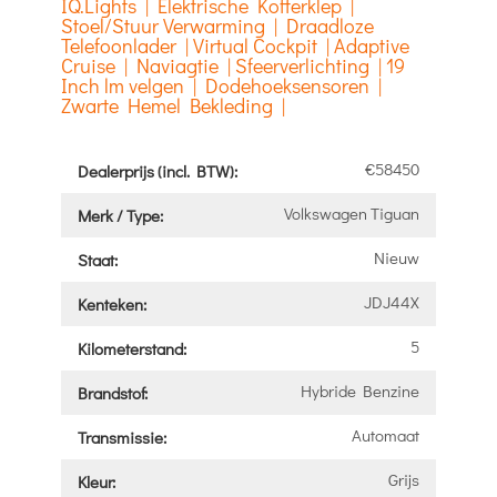
IQ.Lights | Elektrische Kofferklep |
Stoel/Stuur Verwarming | Draadloze
Telefoonlader | Virtual Cockpit | Adaptive
Cruise | Naviagtie | Sfeerverlichting | 19
Inch lm velgen | Dodehoeksensoren |
Zwarte Hemel Bekleding |
€58450
Dealerprijs (incl. BTW):
Volkswagen Tiguan
Merk / Type:
Nieuw
Staat:
JDJ44X
Kenteken:
5
Kilometerstand:
Hybride Benzine
Brandstof:
Automaat
Transmissie:
Grijs
Kleur: