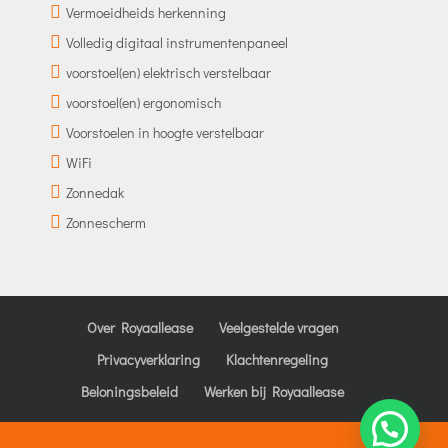
Vermoeidheids herkenning
Volledig digitaal instrumentenpaneel
voorstoel(en) elektrisch verstelbaar
voorstoel(en) ergonomisch
Voorstoelen in hoogte verstelbaar
WiFi
Zonnedak
Zonnescherm
Over Royaallease
Veelgestelde vragen
Privacyverklaring
Klachtenregeling
Beloningsbeleid
Werken bij Royaallease