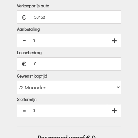
Verkoopprijs auto
€
Aanbetaling
-
+
Leasebedrag
€
Gewenst looptijd
Slottermijn
-
+
Per maand vanaf €
0
,-