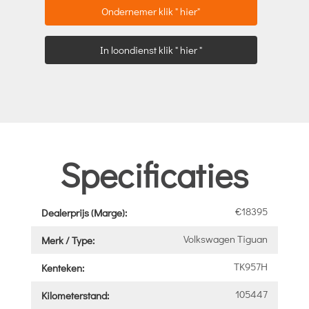
Ondernemer klik " hier"
In loondienst klik " hier "
Specificaties
€18395
Dealerprijs (Marge):
Volkswagen Tiguan
Merk / Type:
TK957H
Kenteken:
105447
Kilometerstand: