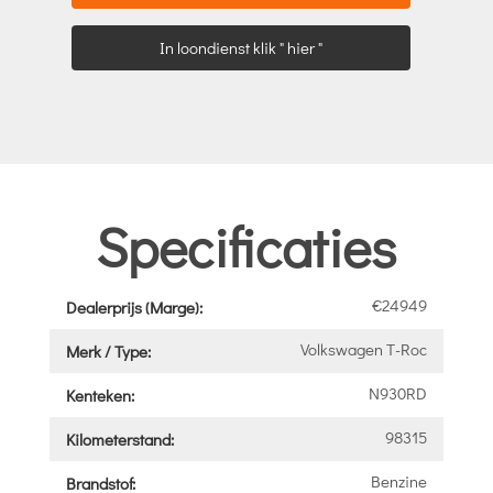
In loondienst klik " hier "
Specificaties
€24949
Dealerprijs (Marge):
Volkswagen T-Roc
Merk / Type:
N930RD
Kenteken:
98315
Kilometerstand:
Benzine
Brandstof: