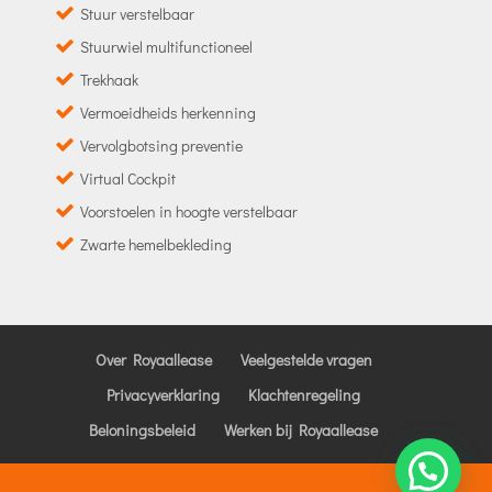
Stuur verstelbaar
Stuurwiel multifunctioneel
Trekhaak
Vermoeidheids herkenning
Vervolgbotsing preventie
Virtual Cockpit
Voorstoelen in hoogte verstelbaar
Zwarte hemelbekleding
Over Royaallease
Veelgestelde vragen
Privacyverklaring
Klachtenregeling
Beloningsbeleid
Werken bij Royaallease