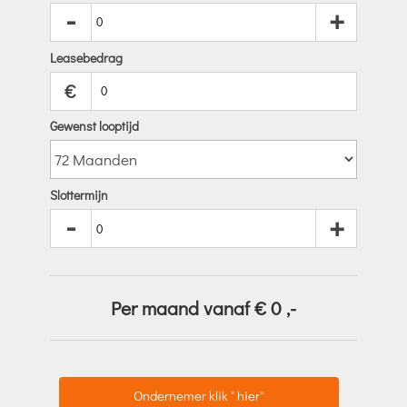
-
+
Leasebedrag
€
Gewenst looptijd
Slottermijn
-
+
Per maand vanaf €
0
,-
Ondernemer klik " hier"