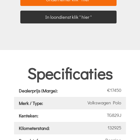
In loondienst klik " hier "
Specificaties
€17450
Dealerprijs (Marge):
Volkswagen Polo
Merk / Type:
TG829J
Kenteken:
132925
Kilometerstand:
Benzine