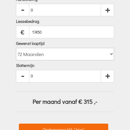
-
+
Leasebedrag
€
Gewenst looptijd
Slottermijn
-
+
Per maand vanaf €
315
,-
Ondernemer klik " hier"