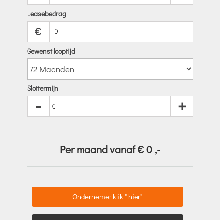
Leasebedrag
€
Gewenst looptijd
Slottermijn
-
+
Per maand vanaf €
0
,-
Ondernemer klik " hier"