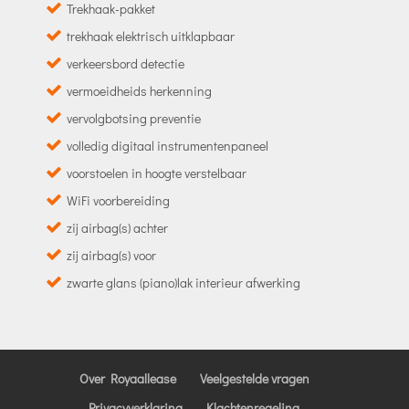
Trekhaak-pakket
trekhaak elektrisch uitklapbaar
verkeersbord detectie
vermoeidheids herkenning
vervolgbotsing preventie
volledig digitaal instrumentenpaneel
voorstoelen in hoogte verstelbaar
WiFi voorbereiding
zij airbag(s) achter
zij airbag(s) voor
zwarte glans (piano)lak interieur afwerking
Over Royaallease
Veelgestelde vragen
Privacyverklaring
Klachtenregeling