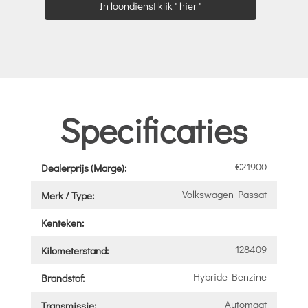
In loondienst klik " hier "
Specificaties
€21900
Dealerprijs (Marge):
Volkswagen Passat
Merk / Type:
Kenteken:
128409
Kilometerstand:
Hybride Benzine
Brandstof:
Automaat
Transmissie: