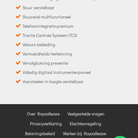
Stuur verstelbaar
Stuurwiel multifunctioneel
Telefoonintegratie premium
Tractie Controle Systeem (TCS)
Velours bekleding
Vermoeidheids herkenning
Vervolgbotsing preventie
Volledig digitaal instrumentenpaneel
Voorstoelen in hoogte verstelbaar
Over Royaallease
Veelgestelde vragen
Privacyverklaring
Klachtenregeling
Beloningsbeleid
Werken bij Royaallease