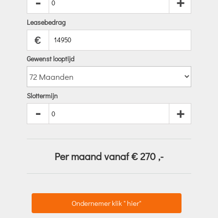
-
+
Leasebedrag
€
Gewenst looptijd
Slottermijn
-
+
Per maand vanaf €
270
,-
Ondernemer klik " hier"