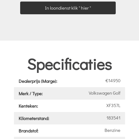
In loondienst klik " hier "
Specificaties
€14950
Dealerprijs (Marge):
Volkswagen Golf
Merk / Type:
XF357L
Kenteken:
183541
Kilometerstand:
Benzine
Brandstof: