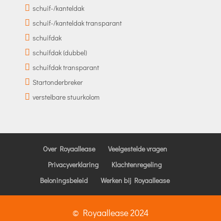
schuif-/kanteldak
schuif-/kanteldak transparant
schuifdak
schuifdak (dubbel)
schuifdak transparant
Startonderbreker
verstelbare stuurkolom
Over Royaallease
Veelgestelde vragen
Privacyverklaring
Klachtenregeling
Beloningsbeleid
Werken bij Royaallease
© Royaallease 2024