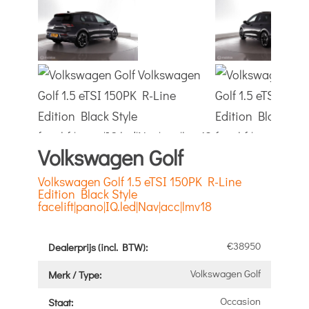
Volkswagen Golf
Volkswagen Golf 1.5 eTSI 150PK R-Line
Edition Black Style
facelift|pano|IQ.led|Nav|acc|lmv18
€38950
Dealerprijs (incl. BTW):
Volkswagen Golf
Merk / Type:
Occasion
Staat: