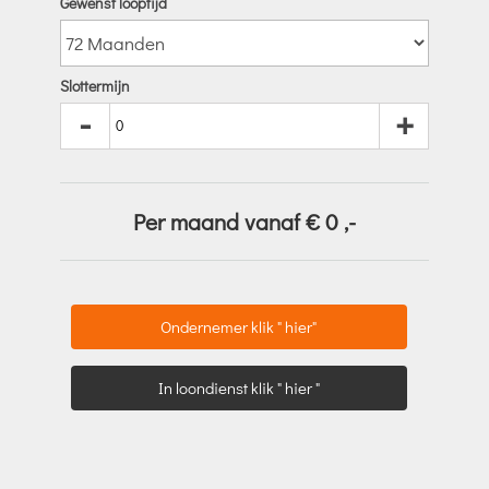
Gewenst looptijd
Slottermijn
-
+
Per maand vanaf €
0
,-
Ondernemer klik " hier"
In loondienst klik " hier "