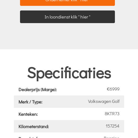
In loondienst klik " hier "
Specificaties
€6999
Dealerprijs (Marge):
Volkswagen Golf
Merk / Type:
8KTR73
Kenteken:
157254
Kilometerstand:
Benzine