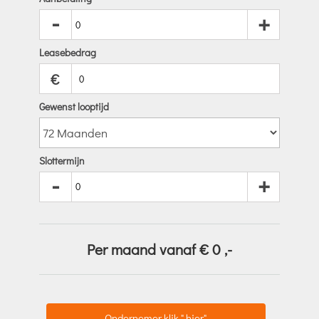
-
+
Leasebedrag
€
Gewenst looptijd
Slottermijn
-
+
Per maand vanaf €
0
,-
Ondernemer klik " hier"