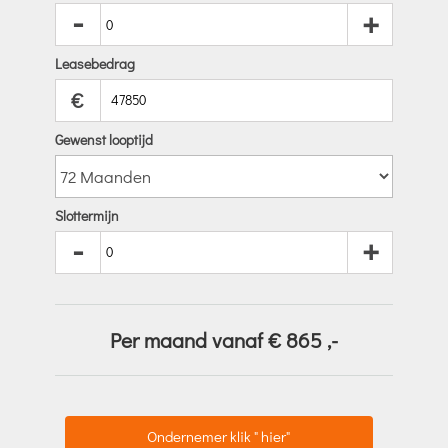
-
+
Leasebedrag
€
Gewenst looptijd
Slottermijn
-
+
Per maand vanaf €
865
,-
Ondernemer klik " hier"