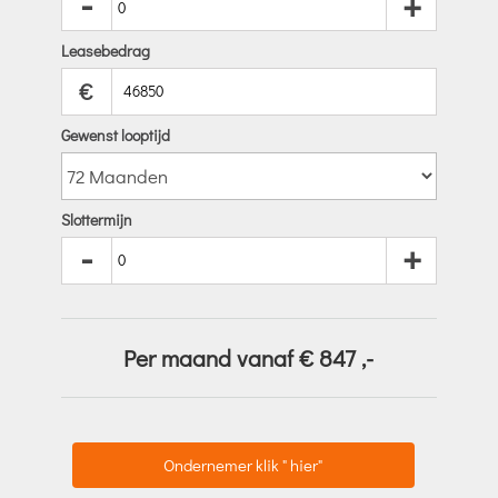
-
+
Leasebedrag
€
Gewenst looptijd
Slottermijn
-
+
Per maand vanaf €
847
,-
Ondernemer klik " hier"