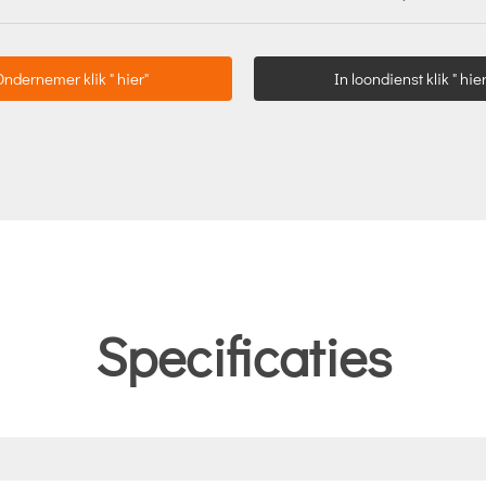
Ondernemer klik " hier"
In loondienst klik " hier
Specificaties