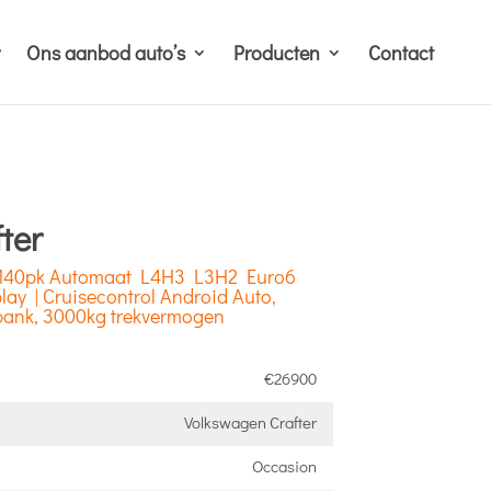
Ons aanbod auto’s
Producten
Contact
ter
I 140pk Automaat L4H3 L3H2 Euro6
lay | Cruisecontrol Android Auto,
sbank, 3000kg trekvermogen
€26900
Volkswagen Crafter
Occasion