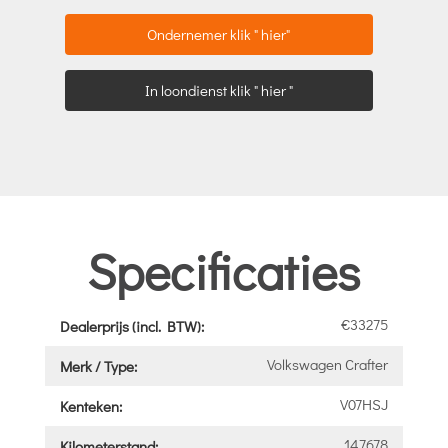
Ondernemer klik " hier"
In loondienst klik " hier "
Specificaties
€33275
Dealerprijs (incl. BTW):
Volkswagen Crafter
Merk / Type:
V07HSJ
Kenteken:
147678
Kilometerstand: