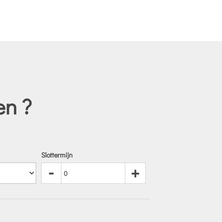
en ?
Slottermijn
-
+