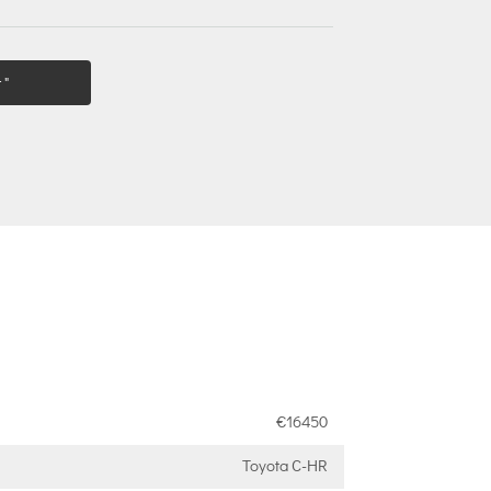
 "
€16450
Toyota C-HR