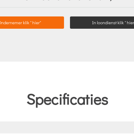
Ondernemer klik " hier"
In loondienst klik " hier
Specificaties