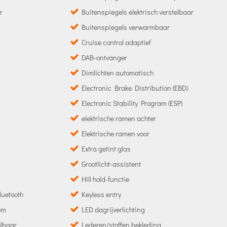
r
Buitenspiegels elektrisch verstelbaar
Buitenspiegels verwarmbaar
Cruise control adaptief
DAB-ontvanger
Dimlichten automatisch
Electronic Brake Distribution (EBD)
Electronic Stability Program (ESP)
elektrische ramen achter
Elektrische ramen voor
Extra getint glas
Grootlicht-assistent
Hill hold-functie
luetooth
Keyless entry
em
LED dagrijverlichting
elbaar
Lederen/stoffen bekleding