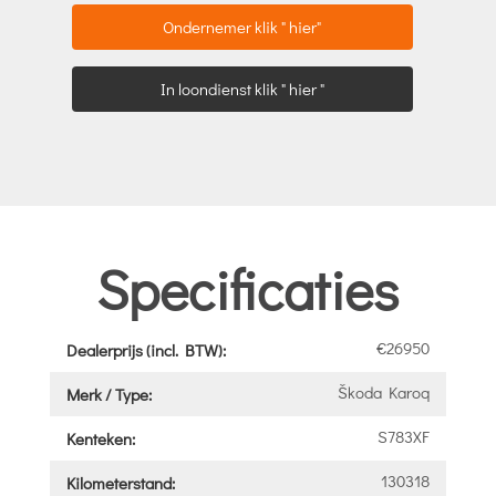
Ondernemer klik " hier"
In loondienst klik " hier "
Specificaties
€26950
Dealerprijs (incl. BTW):
Škoda Karoq
Merk / Type:
S783XF
Kenteken:
130318
Kilometerstand: