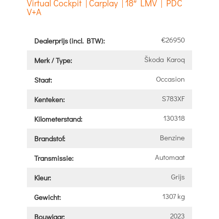
Virtual Cockpit | Carplay | 18″ LMV | PDC
V+A
€26950
Dealerprijs (incl. BTW):
Škoda Karoq
Merk / Type:
Occasion
Staat:
S783XF
Kenteken:
130318
Kilometerstand:
Benzine
Brandstof:
Automaat
Transmissie:
Grijs
Kleur:
1307 kg
Gewicht:
2023
Bouwjaar: