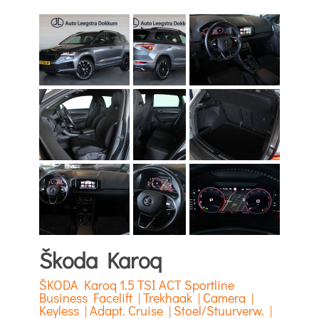
Škoda Karoq
ŠKODA Karoq 1.5 TSI ACT Sportline
Business Facelift | Trekhaak | Camera |
Keyless | Adapt. Cruise | Stoel/Stuurverw. |