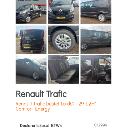
Renault Trafic
Renault Trafic bestel 1.6 dCi T29 L2H1
Comfort Energy
€12999
Dealerprijs (excl. BTW):