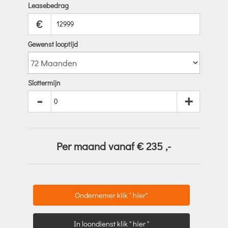
Leasebedrag
€
Gewenst looptijd
Slottermijn
-
+
Per maand vanaf €
235
,-
Ondernemer klik " hier"
In loondienst klik " hier "