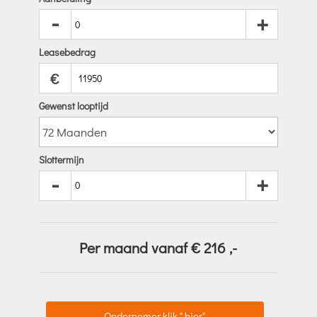
-
+
Leasebedrag
€
Gewenst looptijd
Slottermijn
-
+
Per maand vanaf €
216
,-
Ondernemer klik " hier"