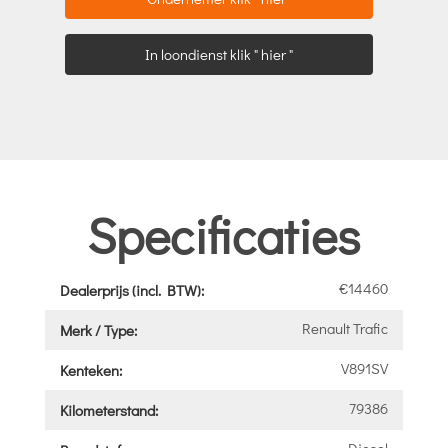
In loondienst klik " hier "
Specificaties
€14460
Dealerprijs (incl. BTW):
Renault Trafic
Merk / Type:
V891SV
Kenteken:
79386
Kilometerstand:
Diesel