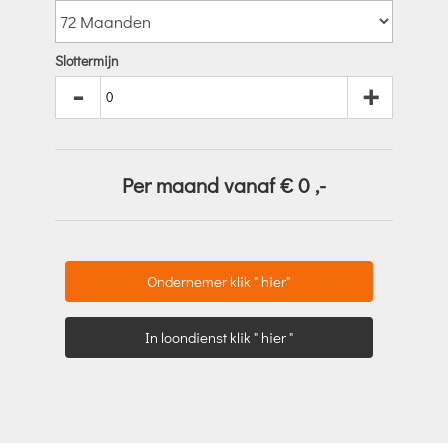
Slottermijn
-
+
Per maand vanaf €
0
,-
Ondernemer klik " hier"
In loondienst klik " hier "