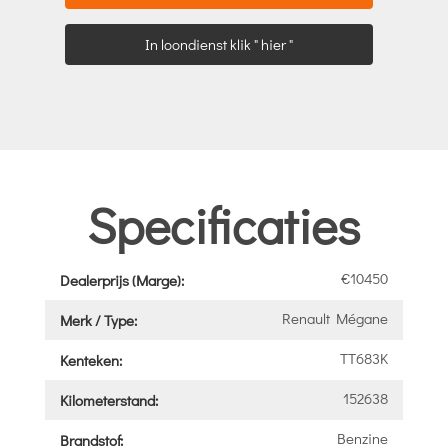
In loondienst klik " hier "
Specificaties
€10450
Dealerprijs (Marge):
Renault Mégane
Merk / Type:
TT683K
Kenteken:
152638
Kilometerstand:
Benzine
Brandstof: