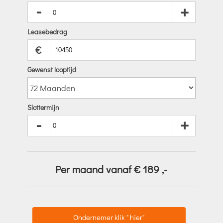
-
+
Leasebedrag
€
Gewenst looptijd
Slottermijn
-
+
Per maand vanaf €
189
,-
Ondernemer klik " hier"