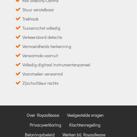
Roll Stability Control
Stuur verstelbaar
Trekhaak
Tussenschot volledig
Verkeersbord detectie
Vermoeidheids herkenning
Verwarmde voorruit
Volledig digitaal instrumentenpaneel
Voorstoelen verwarmd
Zijschuifdeur rechts
Over Royaallease
Veelgestelde vragen
Privacyverklaring
Klachtenregeling
Beloningsbeleid
Werken bij Royaallease