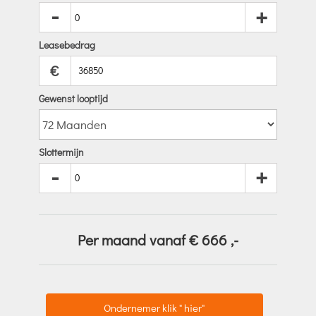
-
+
Leasebedrag
€
Gewenst looptijd
Slottermijn
-
+
Per maand vanaf €
666
,-
Ondernemer klik " hier"