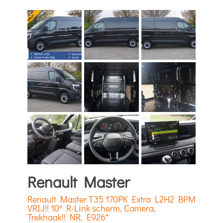
Renault Master
Renault Master T35 170PK Extra L2H2 BPM
VRIJ!! 10″ R-Link scherm, Camera,
Trekhaak!! NR. E926*