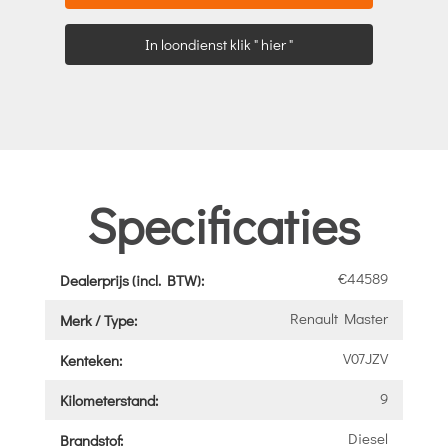
In loondienst klik " hier "
Specificaties
€44589
Dealerprijs (incl. BTW):
Renault Master
Merk / Type:
V07JZV
Kenteken:
9
Kilometerstand:
Diesel
Brandstof: