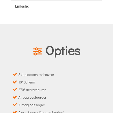
Emissie:
Opties
2 zitplaatsen rechtsvoor
10" Scherm
270° achterdeuren
Airbag bestuurder
Airbag passagier
Alarm klasse 1(startblokkering)