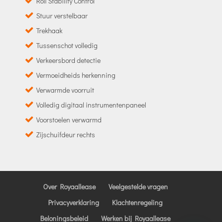
Roll Stability Control
Stuur verstelbaar
Trekhaak
Tussenschot volledig
Verkeersbord detectie
Vermoeidheids herkenning
Verwarmde voorruit
Volledig digitaal instrumentenpaneel
Voorstoelen verwarmd
Zijschuifdeur rechts
Over Royaallease
Veelgestelde vragen
Privacyverklaring
Klachtenregeling
Beloningsbeleid
Werken bij Royaallease