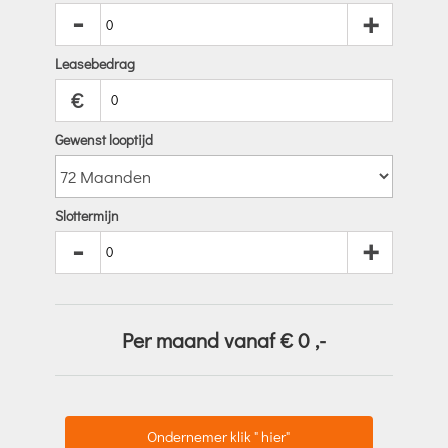
-
+
Leasebedrag
€
Gewenst looptijd
Slottermijn
-
+
Per maand vanaf €
0
,-
Ondernemer klik " hier"