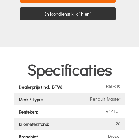
In loondienst klik " hier "
Specificaties
€60319
Dealerprijs (incl. BTW):
Renault Master
Merk / Type:
V44LJF
Kenteken:
20
Kilometerstand:
Diesel
Brandstof: