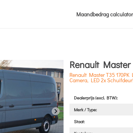
Maandbedrag calculator
Renault Master
Renault Master T35 170PK 
Camera, LED 2x Schuifdeur!
Dealerprijs (excl. BTW):
Merk / Type:
Staat: