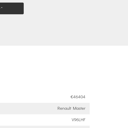
 "
€46404
Renault Master
V96LHF