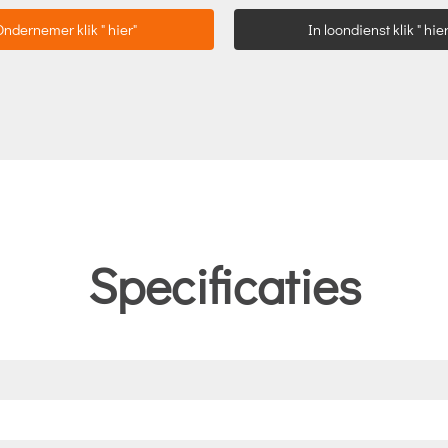
Ondernemer klik " hier"
In loondienst klik " hier
Specificaties