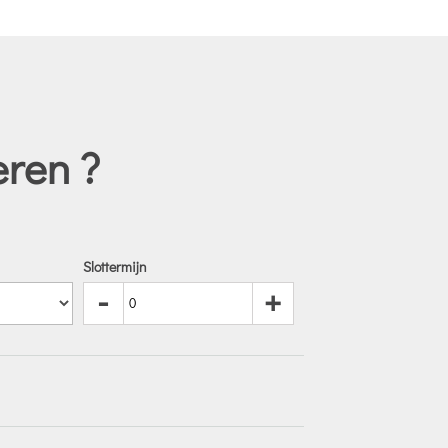
eren ?
Slottermijn
-
+