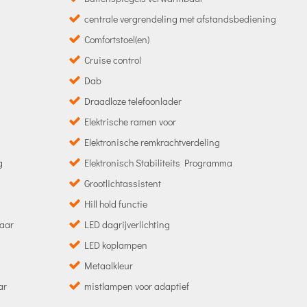
centrale vergrendeling met afstandsbediening
Comfortstoel(en)
Cruise control
Dab
Draadloze telefoonlader
Elektrische ramen voor
Elektronische remkrachtverdeling
g
Elektronisch Stabiliteits Programma
Grootlichtassistent
Hill hold functie
baar
LED dagrijverlichting
LED koplampen
Metaalkleur
ar
mistlampen voor adaptief