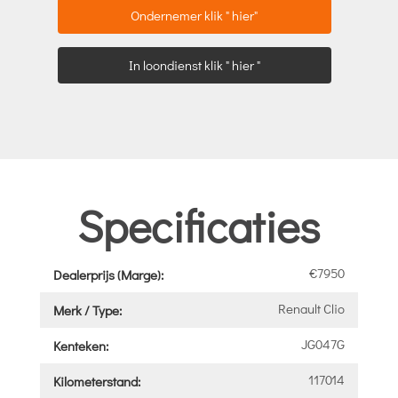
Ondernemer klik " hier"
In loondienst klik " hier "
Specificaties
€7950
Dealerprijs (Marge):
Renault Clio
Merk / Type:
JG047G
Kenteken:
117014
Kilometerstand: