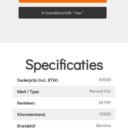
In loondienst klik " hier "
Specificaties
€9900
Dealerprijs (incl. BTW):
Renault Clio
Merk / Type:
ZK751F
Kenteken:
121820
Kilometerstand:
Benzine
Brandstof: