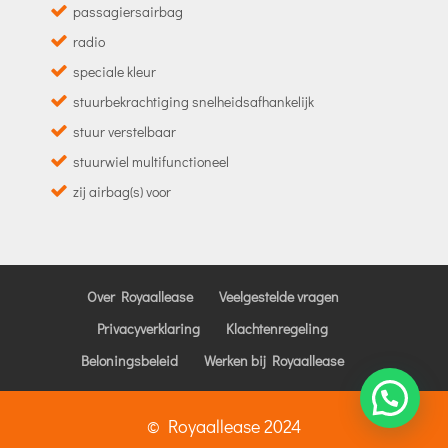
passagiersairbag
radio
speciale kleur
stuurbekrachtiging snelheidsafhankelijk
stuur verstelbaar
stuurwiel multifunctioneel
zij airbag(s) voor
Over Royaallease
Veelgestelde vragen
Privacyverklaring
Klachtenregeling
Beloningsbeleid
Werken bij Royaallease
© Royaallease 2024