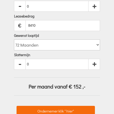
-
+
Leasebedrag
€
Gewenst looptijd
Slottermijn
-
+
Per maand vanaf €
152
,-
Ondernemer klik " hier"