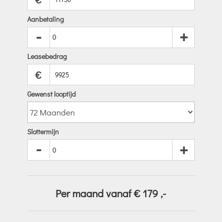
Aanbetaling
-
+
Leasebedrag
€
Gewenst looptijd
Slottermijn
-
+
Per maand vanaf €
179
,-