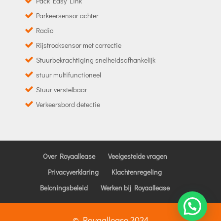
Pack Easy Link
Parkeersensor achter
Radio
Rijstrooksensor met correctie
Stuurbekrachtiging snelheidsafhankelijk
stuur multifunctioneel
Stuur verstelbaar
Verkeersbord detectie
Over Royaallease
Veelgestelde vragen
Privacyverklaring
Klachtenregeling
Beloningsbeleid
Werken bij Royaallease
© Royaallease 2024