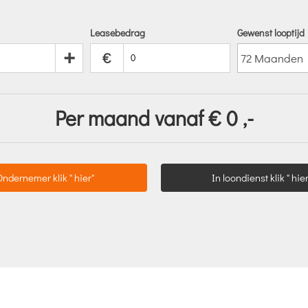
Leasebedrag
Gewenst looptijd
+
€
Per maand vanaf €
0
,-
Ondernemer klik " hier"
In loondienst klik " hier