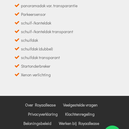
panoramadak var. transparantie
Parkeersensor
schuif-/kanteldak
schuif-/kanteldak transparant
schuifdak
schuifdak (dubbel)
schuifdak transparant
Startonderbreker
Xenon verlichting
Over Royaallease
Veelgestelde vragen
Privacyverklaring
Klachtenregeling
Beloningsbeleid
Werken bij Royaallease