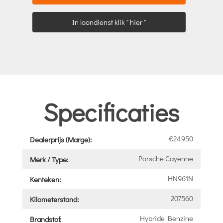
In loondienst klik " hier "
Specificaties
€24950
Dealerprijs (Marge):
Porsche Cayenne
Merk / Type:
HN961N
Kenteken:
207560
Kilometerstand:
Hybride Benzine
Brandstof: