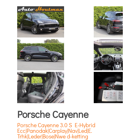
Porsche Cayenne
Porsche Cayenne 3.0 S E-Hybrid
Ecc|Panodak|Carplay|Nav|Led|E.
Trhk|Leder|Bose|Nwe d-ketting