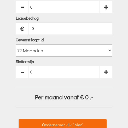
-
+
Leasebedrag
€
Gewenst looptijd
Slottermijn
-
+
Per maand vanaf €
0
,-
Ondernemer klik " hier"