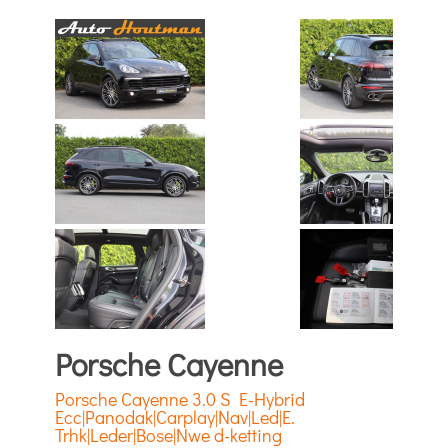
Porsche Cayenne
Porsche Cayenne 3.0 S E-Hybrid
Ecc|Panodak|Carplay|Nav|Led|E.
Trhk|Leder|Bose|Nwe d-ketting