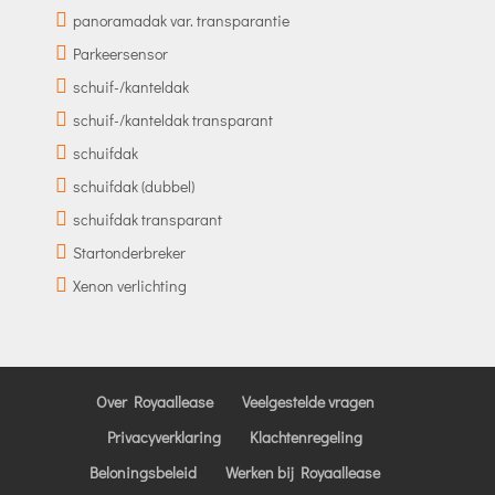
panoramadak var. transparantie
Parkeersensor
schuif-/kanteldak
schuif-/kanteldak transparant
schuifdak
schuifdak (dubbel)
schuifdak transparant
Startonderbreker
Xenon verlichting
Over Royaallease
Veelgestelde vragen
Privacyverklaring
Klachtenregeling
Beloningsbeleid
Werken bij Royaallease