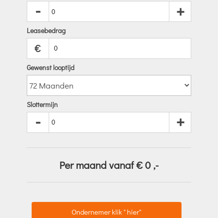
-
+
Leasebedrag
€
Gewenst looptijd
Slottermijn
-
+
Per maand vanaf €
0
,-
Ondernemer klik " hier"