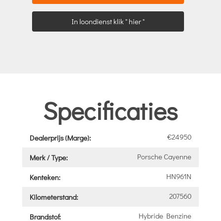
In loondienst klik " hier "
Specificaties
€24950
Dealerprijs (Marge):
Porsche Cayenne
Merk / Type:
HN961N
Kenteken:
207560
Kilometerstand:
Hybride Benzine
Brandstof: