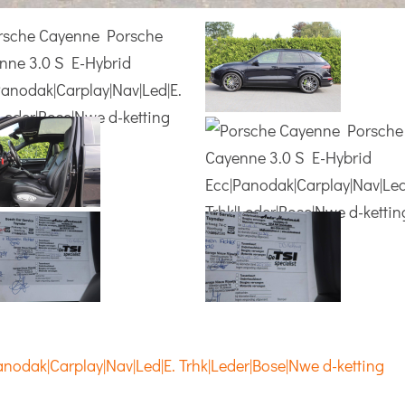
nodak|Carplay|Nav|Led|E. Trhk|Leder|Bose|Nwe d-ketting