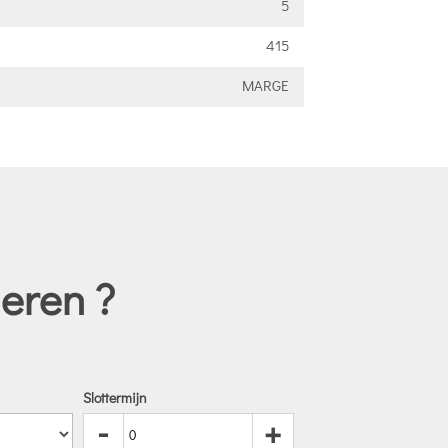
5
415
MARGE
eren ?
Slottermijn
-
+