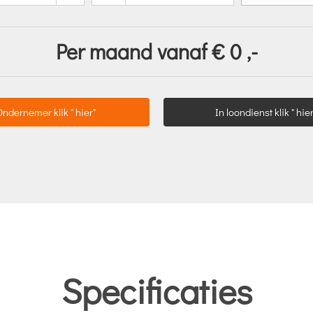
Per maand vanaf €
0
,-
Ondernemer klik " hier"
In loondienst klik " hier
Specificaties