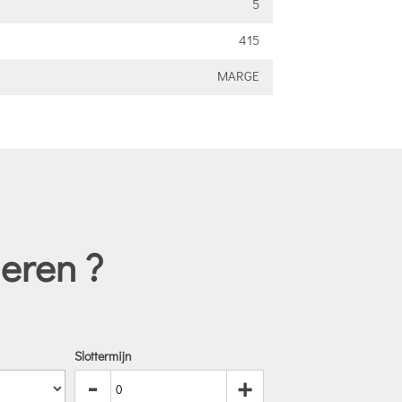
5
415
MARGE
eren ?
Slottermijn
-
+