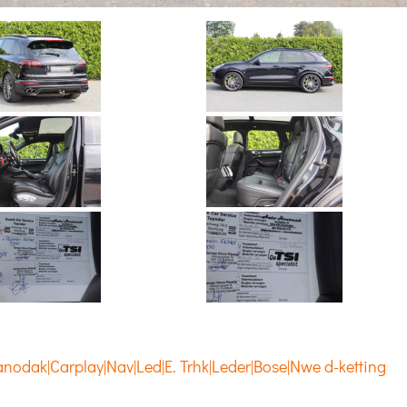
nodak|Carplay|Nav|Led|E. Trhk|Leder|Bose|Nwe d-ketting