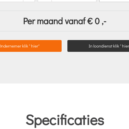
Per maand vanaf €
0
,-
Ondernemer klik " hier"
In loondienst klik " hier
Specificaties