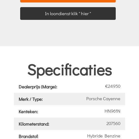
In loondienst klik " hier "
Specificaties
€24950
Dealerprijs (Marge):
Porsche Cayenne
Merk / Type:
HN961N
Kenteken:
207560
Kilometerstand:
Hybride Benzine
Brandstof: