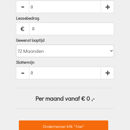
-
+
Leasebedrag
€
Gewenst looptijd
Slottermijn
-
+
Per maand vanaf €
0
,-
Ondernemer klik " hier"