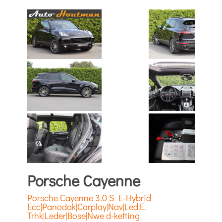
Porsche Cayenne
Porsche Cayenne 3.0 S E-Hybrid
Ecc|Panodak|Carplay|Nav|Led|E.
Trhk|Leder|Bose|Nwe d-ketting