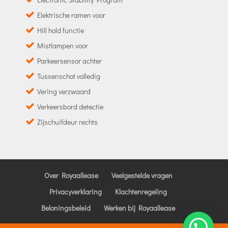
Elektrische ramen voor
Hill hold functie
Mistlampen voor
Parkeersensor achter
Tussenschot volledig
Vering verzwaard
Verkeersbord detectie
Zijschuifdeur rechts
Over Royaallease
Veelgestelde vragen
Privacyverklaring
Klachtenregeling
Beloningsbeleid
Werken bij Royaallease