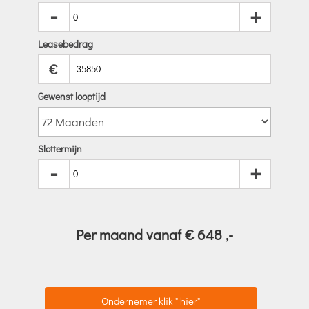
-
+
Leasebedrag
€
Gewenst looptijd
Slottermijn
-
+
Per maand vanaf €
648
,-
Ondernemer klik " hier"