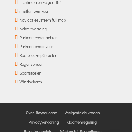
Lichtmetalen velgen 18"
mistlampen voor
Navigatiesysteem full map
Nekverwarming
Parkeersensor achter
Parkeersensor voor
Radio-cd/mp3 speler
Regensensor
Sportstoelen
Windscherm
Over Royaallease
Veelgestelde vragen
Privacyverklaring
Klachtenregeling
Beloningsbeleid
Werken bij Royaallease