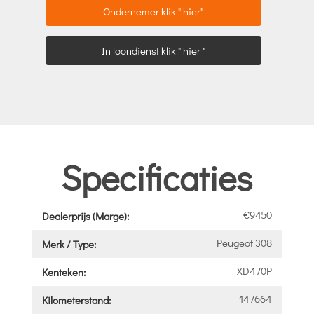
Ondernemer klik " hier"
In loondienst klik " hier "
Specificaties
€9450
Dealerprijs (Marge):
Peugeot 308
Merk / Type:
XD470P
Kenteken:
147664
Kilometerstand: