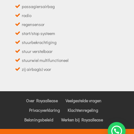
passagiersairbag
radio
regensensor
start/stop systeem
stuurbekrachtiging
stuur verstelbaar
stuurwiel multifunctioneel
zij airbag(s) voor
Over Royaallease
Veelgestelde vragen
Privacyverklaring
Klachtenregeling
Beloningsbeleid
Werken bij Royaallease