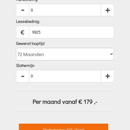
-
+
Leasebedrag
€
Gewenst looptijd
Slottermijn
-
+
Per maand vanaf €
179
,-
Ondernemer klik " hier"