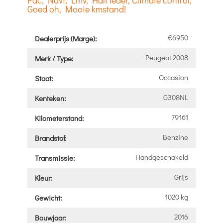
Pdc, Navi, Lmv, Half leder, Climate control,
Goed oh, Mooie kmstand!
€6950
Dealerprijs (Marge):
Peugeot 2008
Merk / Type:
Occasion
Staat:
G308NL
Kenteken:
79161
Kilometerstand:
Benzine
Brandstof:
Handgeschakeld
Transmissie:
Grijs
Kleur:
1020 kg
Gewicht:
2016
Bouwjaar: