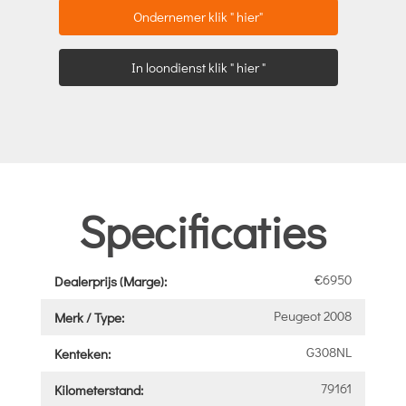
Ondernemer klik " hier"
In loondienst klik " hier "
Specificaties
€6950
Dealerprijs (Marge):
Peugeot 2008
Merk / Type:
G308NL
Kenteken:
79161
Kilometerstand: