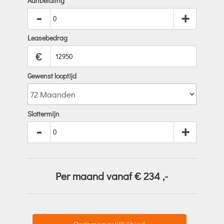
Aanbetaling
-
+
Leasebedrag
€
Gewenst looptijd
Slottermijn
-
+
Per maand vanaf €
234
,-
Ondernemer klik " hier"