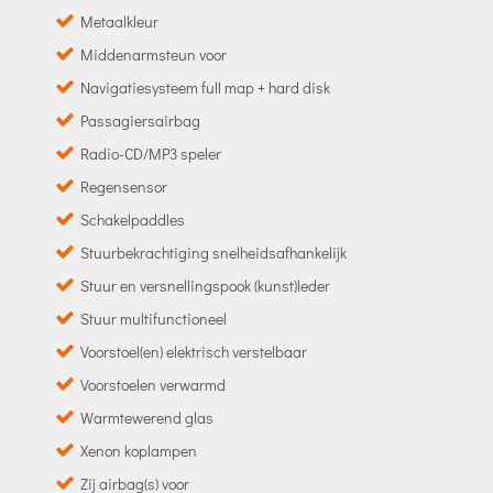
Metaalkleur
Middenarmsteun voor
Navigatiesysteem full map + hard disk
Passagiersairbag
Radio-CD/MP3 speler
Regensensor
Schakelpaddles
Stuurbekrachtiging snelheidsafhankelijk
Stuur en versnellingspook (kunst)leder
Stuur multifunctioneel
Voorstoel(en) elektrisch verstelbaar
Voorstoelen verwarmd
Warmtewerend glas
Xenon koplampen
Zij airbag(s) voor