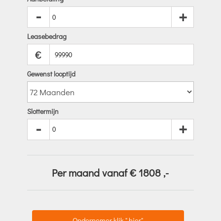
-
+
Leasebedrag
€
Gewenst looptijd
Slottermijn
-
+
Per maand vanaf €
1808
,-
Ondernemer klik " hier"