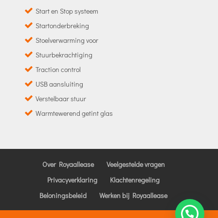
Start en Stop systeem
Startonderbreking
Stoelverwarming voor
Stuurbekrachtiging
Traction control
USB aansluiting
Verstelbaar stuur
Warmtewerend getint glas
Over Royaallease
Veelgestelde vragen
Privacyverklaring
Klachtenregeling
Beloningsbeleid
Werken bij Royaallease