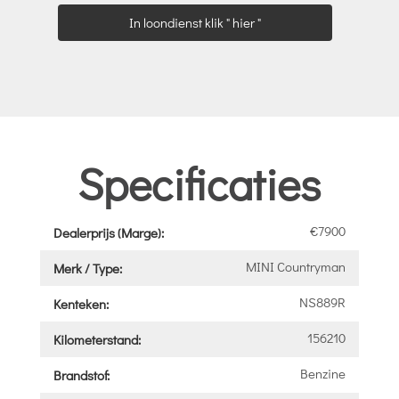
In loondienst klik " hier "
Specificaties
€7900
Dealerprijs (Marge):
MINI Countryman
Merk / Type:
NS889R
Kenteken:
156210
Kilometerstand:
Benzine
Brandstof: