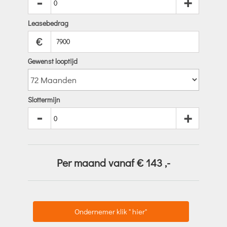
-
+
Leasebedrag
€
Gewenst looptijd
Slottermijn
-
+
Per maand vanaf €
143
,-
Ondernemer klik " hier"