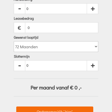
-
+
Leasebedrag
€
Gewenst looptijd
Slottermijn
-
+
Per maand vanaf €
0
,-
Ondernemer klik " hier"