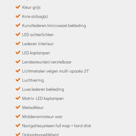
Kleur grijs
Knie airbag(s)
Kunstlederen/microvezel bekleding
LED achterlichten
Lederen interieur
LED koplampen
Lendesteun(en) verstelbaar
Lichtmetalen velgen multi-spaaks 21"
Luchtvering
Luxe lederen bekleding
Matrix LED koplampen
Metaalkleur
Middenarmsteun voor
Navigatiesysteem full map + hard disk
Oplaadmogelijkheid