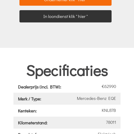
In loondienst klik " hier "
Specificaties
€62990
Dealerprijs (incl. BTW):
Mercedes-Benz EQE
Merk / Type:
KNL87B
Kenteken:
78011
Kilometerstand:
Elektrisch