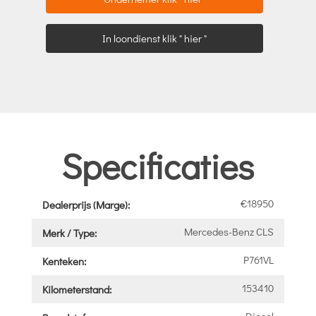
In loondienst klik " hier "
Specificaties
€18950
Dealerprijs (Marge):
Mercedes-Benz CLS
Merk / Type:
P761VL
Kenteken:
153410
Kilometerstand:
Diesel