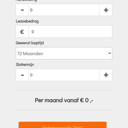
-
+
Leasebedrag
€
Gewenst looptijd
Slottermijn
-
+
Per maand vanaf €
0
,-
Ondernemer klik " hier"