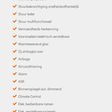
Stuurbekrachtiging snelheidsafhankelijk
Stuur leder
Stuur multifunctioneel
Vermoeidheids herkenning
Voorstoel(en) elektrisch verstelbaar
Warmtewerend glas
Zij airbag(s) voor
Airbags
Airconditioning
Alarm
ASR
Binnenspiegel aut. dimmend
Climate Control
Elek. bedienbare ramen
Elek. verstelbare spiegels