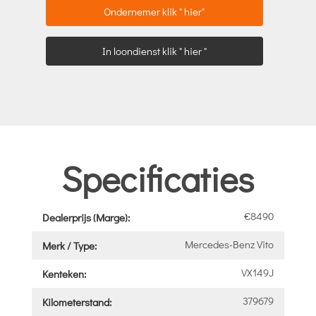
Ondernemer klik " hier"
In loondienst klik " hier "
Specificaties
€8490
Dealerprijs (Marge):
Mercedes-Benz Vito
Merk / Type:
VX149J
Kenteken:
379679
Kilometerstand: