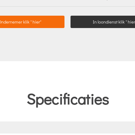
Ondernemer klik " hier"
In loondienst klik " hier
Specificaties