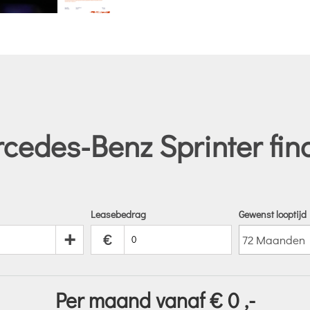
edes-Benz Sprinter fin
Leasebedrag
Gewenst looptijd
+
€
Per maand vanaf €
0
,-