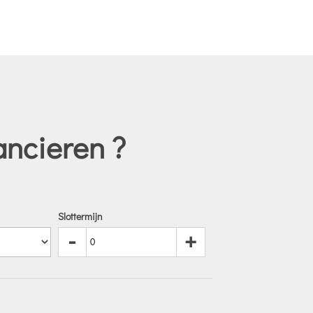
ancieren ?
Slottermijn
-
+