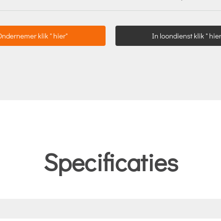
Ondernemer klik " hier"
In loondienst klik " hier
Specificaties