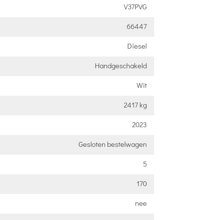
V37PVG
66447
Diesel
Handgeschakeld
Wit
2417 kg
2023
Gesloten bestelwagen
5
170
nee