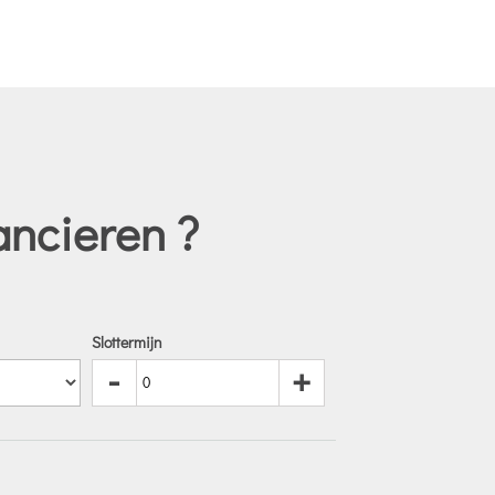
ancieren ?
Slottermijn
-
+