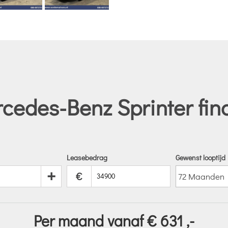
edes-Benz Sprinter fin
Leasebedrag
Gewenst looptijd
+
€
Per maand vanaf €
631
,-