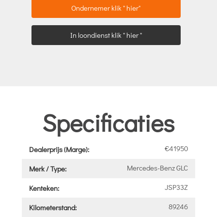
Ondernemer klik " hier"
In loondienst klik " hier "
Specificaties
€41950
Dealerprijs (Marge):
Mercedes-Benz GLC
Merk / Type:
JSP33Z
Kenteken:
89246
Kilometerstand: