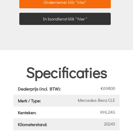
Ondernemer klik " hier"
In loondienst klik " hier "
Specificaties
€69800
Dealerprijs (incl. BTW):
Mercedes-Benz CLE
Merk / Type:
KHL24G
Kenteken:
20245
Kilometerstand: