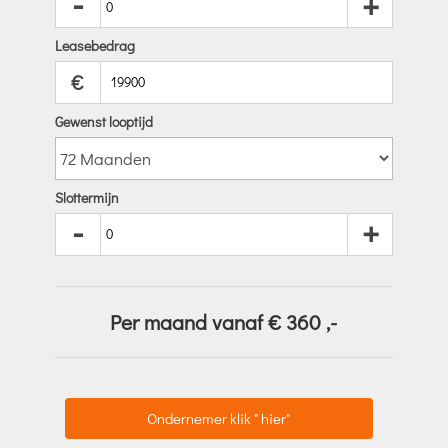
-
+
Leasebedrag
€
Gewenst looptijd
Slottermijn
-
+
Per maand vanaf €
360
,-
Ondernemer klik " hier"