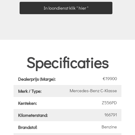
In loondienst klik " hier "
Specificaties
€19900
Dealerprijs (Marge):
Mercedes-Benz C-Klasse
Merk / Type:
Z556PD
Kenteken:
166791
Kilometerstand:
Benzine
Brandstof: